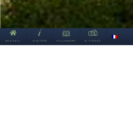
Les buis du jardin d'Ornement, premier salon.
ACCUEIL
VISITER
VILLANDRY
E-TICKET
En mars, les chenilles sortent de leurs cocons tissés avec des
feuilles et de la soie, bien cachés dans les branches de buis.
Elles commencent ensuite à se nourrir. La première
génération de papillons s’envole en juin. Ils sont de couleur
blanche avec des ailes aux bords marron et mesurent de 3 à 4
cm. Les femelles pondent des œufs sur la face inférieure du
buis ; bien que présents en grande quantité, ils sont assez
difficiles à remarquer. Ces œufs donnent naissance aux
chenilles qui mesurent entre 35 et 40 mm au dernier stade de
développement. Elles se transforment enfin en nymphes